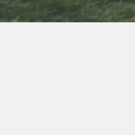
Servicios Online
Gestion-Online
Acceda a SIU- Guaraní